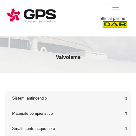
Skip to main content
Toggle
navigation
official partner
Valvolame
Sistemi antincendio
Materiale pompieristico
Smaltimento acque nere